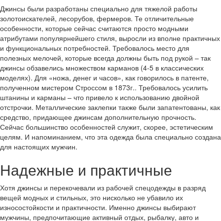
Джинсы были разработаны специально для тяжелой работы
золотоискателей, лесорубов, фермеров. Те отличительные
особенности, которые сейчас считаются просто модными
атрибутами популярнейшего стиля, выросли из вполне практичных
и функциональных потребностей. Требовалось место для
полезных мелочей, которые всегда должны быть под рукой – так
джинсы обзавелись множеством карманов (4-5 в классических
моделях). Для «ножа, денег и часов», как говорилось в патенте,
полученном мистером Строссом в 1873г.. Требовалось усилить
штанины и карманы – что привело к использованию двойной
отстрочки. Металлические заклепки также были запатентованы, как
средство, придающее джинсам дополнительную прочность.
Сейчас большинство особенностей служит, скорее, эстетическим
целям. И напоминанием, что эта одежда была специально создана
для настоящих мужчин.
Надежные и практичные
Хотя джинсы и перекочевали из рабочей спецодежды в разряд
вещей модных и стильных, это нисколько не убавило их
износостойкости и практичности. Именно джинсы выбирают
мужчины, предпочитающие активный отдых, рыбалку, авто и