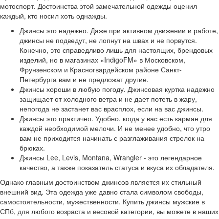
мотоспорт. Достоинства этой замечательной одежды оценил
каждый, кто носил хоть однажды.
Джинсы это надежно. Даже при активном движении и работе,
джинсы не подведут, не лопнут на швах и не порвутся.
Конечно, это справедливо лишь для настоящих, брендовых
изделий, но в магазинах «IndigoFM» в Московском,
Фрунзенском и Красногвардейском районе Санкт-
Петербурга вам и не предложат другие.
Джинсы хороши в любую погоду. Джинсовая куртка надежно
защищает от холодного ветра и не дает потеть в жару,
непогода не застанет вас врасплох, если на вас джинсы.
Джинсы это практично. Удобно, когда у вас есть карман для
каждой необходимой мелочи. И не менее удобно, что утро
вам не приходится начинать с разглаживания стрелок на
брюках.
Джинсы Lee, Levis, Montana, Wrangler - это легендарное
качество, а также показатель статуса и вкуса их обладателя.
Однако главным достоинством джинсов является их стильный
внешний вид. Эта одежда уже давно стала символом свободы,
самостоятельности, мужественности. Купить джинсы мужские в
СПб, для любого возраста и весовой категории, вы можете в наших